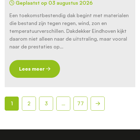
Geplaatst op 03 augustus 2026
Een toekomstbestendig dak begint met materialen
die bestand zijn tegen regen, wind, zon en
temperatuurverschillen. Dakdekker Eindhoven kijkt
daarom niet alleen naar de uitstraling, maar vooral
naar de prestaties op…
Lees meer
Berichten
paginering
1
2
3
…
77