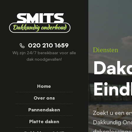
020 210 1659
Diensten
Wij zijn 24/7 bereikbaar voor alle
Dak
dak noodgevallen!
Ein
Home
Over ons
Pannendaken
Zoekt u een er
Dakkundig Ond
Platte daken
dakoplossingen