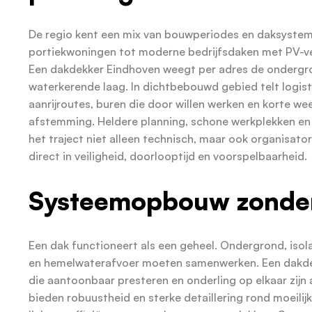
De regio kent een mix van bouwperiodes en daksyste
portiekwoningen tot moderne bedrijfsdaken met PV-ve
Een dakdekker Eindhoven weegt per adres de ondergro
waterkerende laag. In dichtbebouwd gebied telt logist
aanrijroutes, buren die door willen werken en korte w
afstemming. Heldere planning, schone werkplekken en
het traject niet alleen technisch, maar ook organisator
direct in veiligheid, doorlooptijd en voorspelbaarheid.
Systeemopbouw zonder
Een dak functioneert als een geheel. Ondergrond, iso
en hemelwaterafvoer moeten samenwerken. Een dakdek
die aantoonbaar presteren en onderling op elkaar zij
bieden robuustheid en sterke detaillering rond moeilij