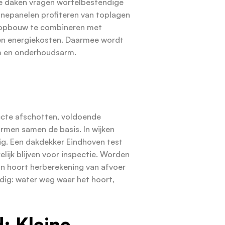
ene daken vragen wortelbestendige
nepanelen profiteren van toplagen
te opbouw te combineren met
len energiekosten. Daarmee wordt
am en onderhoudsarm.
cte afschotten, voldoende
ormen samen de basis. In wijken
ig. Een dakdekker Eindhoven test
lijk blijven voor inspectie. Worden
 hoort herberekening van afvoer
oudig: water weg waar het hoort,
: Kleine