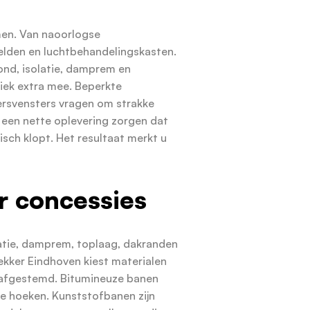
men. Van naoorlogse
lden en luchtbehandelingskasten.
nd, isolatie, damprem en
iek extra mee. Beperkte
eersvensters vragen om strakke
 een nette oplevering zorgen dat
isch klopt. Het resultaat merkt u
 concessies
latie, damprem, toplaag, dakranden
ker Eindhoven kiest materialen
n afgestemd. Bitumineuze banen
ke hoeken. Kunststofbanen zijn