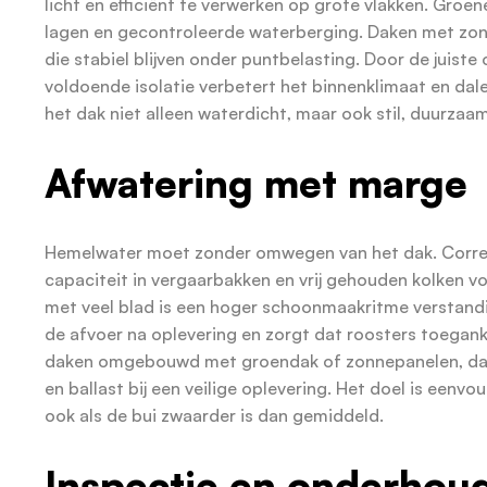
licht en efficiënt te verwerken op grote vlakken. Gro
lagen en gecontroleerde waterberging. Daken met zon
die stabiel blijven onder puntbelasting. Door de juis
voldoende isolatie verbetert het binnenklimaat en da
het dak niet alleen waterdicht, maar ook stil, duurza
Afwatering met marge
Hemelwater moet zonder omwegen van het dak. Corre
capaciteit in vergaarbakken en vrij gehouden kolken v
met veel blad is een hoger schoonmaakritme verstand
de afvoer na oplevering en zorgt dat roosters toeganke
daken omgebouwd met groendak of zonnepanelen, dan
en ballast bij een veilige oplevering. Het doel is eenv
ook als de bui zwaarder is dan gemiddeld.
Inspectie en onderhoud