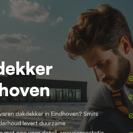
dekker
dhoven
varen dakdekker in Eindhoven? Smits
erhoud levert duurzame
 met oog voor detail, energieprestatie