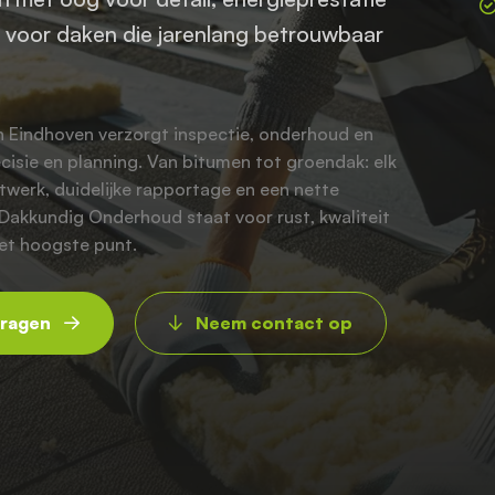
– voor daken die jarenlang betrouwbaar
n Eindhoven verzorgt inspectie, onderhoud en
cisie en planning. Van bitumen tot groendak: elk
atwerk, duidelijke rapportage en een nette
 Dakkundig Onderhoud staat voor rust, kwaliteit
et hoogste punt.
vragen
Neem contact op