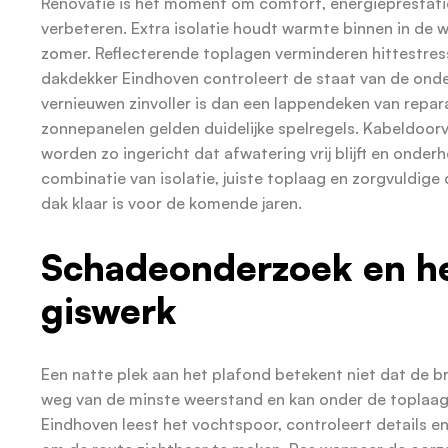
Renovatie is hét moment om comfort, energieprestati
verbeteren. Extra isolatie houdt warmte binnen in de 
zomer. Reflecterende toplagen verminderen hittestress
dakdekker Eindhoven controleert de staat van de ond
vernieuwen zinvoller is dan een lappendeken van repar
zonnepanelen gelden duidelijke spelregels. Kabeldoorv
worden zo ingericht dat afwatering vrij blijft en onder
combinatie van isolatie, juiste toplaag en zorgvuldige 
dak klaar is voor de komende jaren.
Schadeonderzoek en he
giswerk
Een natte plek aan het plafond betekent niet dat de b
weg van de minste weerstand en kan onder de toplaag
Eindhoven leest het vochtspoor, controleert details en