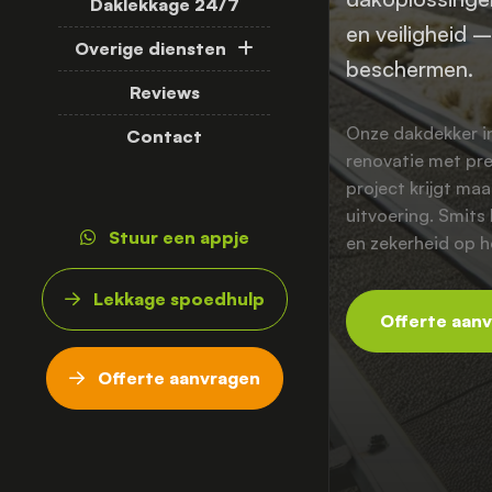
Daklekkage 24/7
en veiligheid 
Overige diensten
beschermen.
Reviews
Onze dakdekker i
Contact
renovatie met pre
project krijgt ma
uitvoering. Smits
Stuur een appje
en zekerheid op h
Lekkage spoedhulp
Offerte aan
Offerte aanvragen