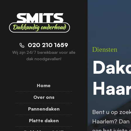
020 210 1659
Diensten
Wij zijn 24/7 bereikbaar voor alle
Dak
dak noodgevallen!
Haa
Home
Over ons
Pannendaken
Bent u op zoe
Haarlem? Dan 
Platte daken
aan het juiste 