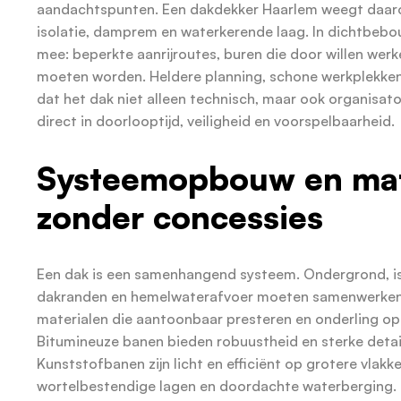
aandachtspunten. Een dakdekker Haarlem weegt daar
isolatie, damprem en waterkerende laag. In dichtbebou
mee: beperkte aanrijroutes, buren die door willen wer
moeten worden. Heldere planning, schone werkplekken
dat het dak niet alleen technisch, maar ook organisato
direct in doorlooptijd, veiligheid en voorspelbaarheid.
Systeemopbouw en mat
zonder concessies
Een dak is een samenhangend systeem. Ondergrond, is
dakranden en hemelwaterafvoer moeten samenwerken.
materialen die aantoonbaar presteren en onderling op 
Bitumineuze banen bieden robuustheid en sterke detail
Kunststofbanen zijn licht en efficiënt op grotere vlak
wortelbestendige lagen en doordachte waterberging.