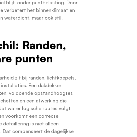
el blijft onder puntbelasting. Door
e verbetert het binnenklimaat en
n waterdicht, maar ook stil,
chil: Randen,
re punten
heid zit bij randen, lichtkoepels,
installaties. Een dakdekker
eken, voldoende opstandhoogtes
nchetten en een afwerking die
t water logische routes volgt
den voorkomt een correcte
etaillering is niet alleen
. Dat compenseert de dagelijkse