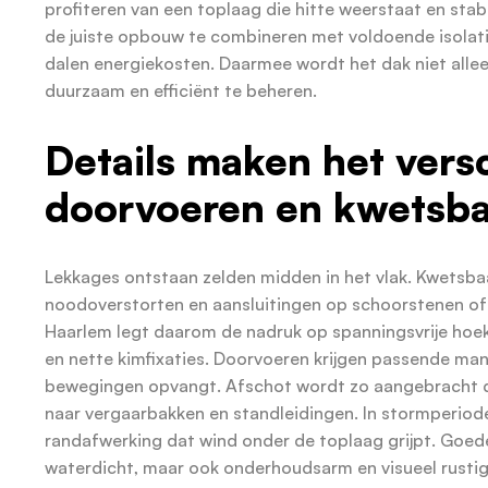
profiteren van een toplaag die hitte weerstaat en stabi
de juiste opbouw te combineren met voldoende isolati
dalen energiekosten. Daarmee wordt het dak niet allee
duurzaam en efficiënt te beheren.
Details maken het vers
doorvoeren en kwetsba
Lekkages ontstaan zelden midden in het vlak. Kwetsbaar
noodoverstorten en aansluitingen op schoorstenen of 
Haarlem legt daarom de nadruk op spanningsvrije ho
en nette kimfixaties. Doorvoeren krijgen passende ma
bewegingen opvangt. Afschot wordt zo aangebracht da
naar vergaarbakken en standleidingen. In stormperio
randafwerking dat wind onder de toplaag grijpt. Goede d
waterdicht, maar ook onderhoudsarm en visueel rustig