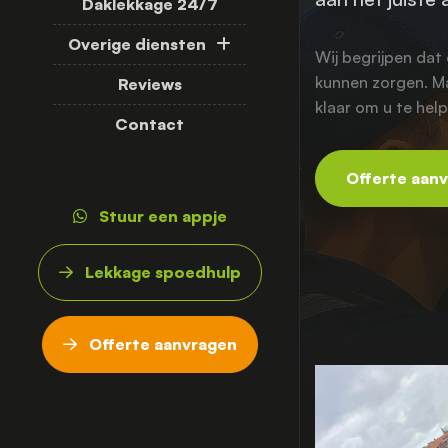
Daklekkage 24/7
Overige diensten
Wij begrijpen da
kunnen zorgen. Ma
Reviews
klaar om u te hel
Contact
Offerte aan
Stuur een appje
Lekkage spoedhulp
Offerte aanvragen