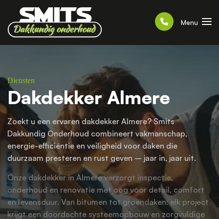
Menu
Diensten
Dakdekker Almere
Zoekt u een ervaren dakdekker Almere? Smits
Dakkundig Onderhoud combineert vakmanschap,
energie-efficiëntie en veiligheid voor daken die
duurzaam presteren en rust geven – jaar in, jaar uit.
Onze dakdekker in Almere verzorgt inspectie,
onderhoud en renovatie met oog voor detail, comfort
en levensduur. Van bitumen tot groendaken: elk project
krijgt een doordachte systeemopbouw en zorgvuldige