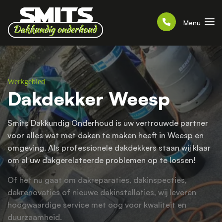
Menu
Werkgebied
Dakdekker Weesp
Smits Dakkundig Onderhoud is uw vertrouwde partner
voor alles wat met daken te maken heeft in Weesp en
omgeving. Als professionele dakdekkers staan wij klaar
om al uw dakgerelateerde problemen op te lossen!
Of het nu gaat om dakreparaties, dakinspecties,
dakrenovaties of nieuwe dakinstallaties, wij leveren
hoogwaardige service met oog voor kwaliteit en
duurzaamheid.