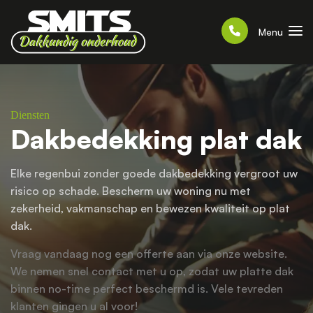
Menu
Diensten
Dakbedekking plat dak
Elke regenbui zonder goede dakbedekking vergroot uw
risico op schade. Bescherm uw woning nu met
zekerheid, vakmanschap en bewezen kwaliteit op plat
dak.
Vraag vandaag nog een offerte aan via onze website.
We nemen snel contact met u op, zodat uw platte dak
binnen no-time perfect beschermd is. Vele tevreden
klanten gingen u al voor!