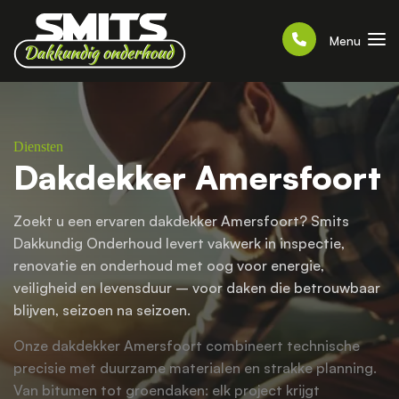
Menu
Diensten
Dakdekker Amersfoort
Zoekt u een ervaren dakdekker Amersfoort? Smits
Dakkundig Onderhoud levert vakwerk in inspectie,
renovatie en onderhoud met oog voor energie,
veiligheid en levensduur – voor daken die betrouwbaar
blijven, seizoen na seizoen.
Onze dakdekker Amersfoort combineert technische
precisie met duurzame materialen en strakke planning.
Van bitumen tot groendaken: elk project krijgt