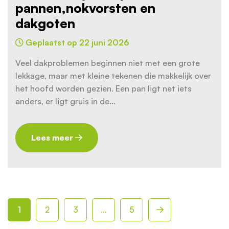
pannen,nokvorsten en
dakgoten
Geplaatst op 22 juni 2026
Veel dakproblemen beginnen niet met een grote
lekkage, maar met kleine tekenen die makkelijk over
het hoofd worden gezien. Een pan ligt net iets
anders, er ligt gruis in de…
Lees meer
Berichten
paginering
1
2
3
…
5