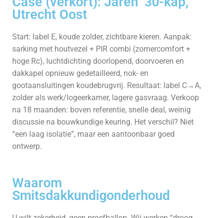
Case (verkort): Jaren ’30-kap,
Utrecht Oost
Start: label E, koude zolder, zichtbare kieren. Aanpak:
sarking met houtvezel + PIR combi (zomercomfort +
hoge Rc), luchtdichting doorlopend, doorvoeren en
dakkapel opnieuw gedetailleerd, nok- en
gootaansluitingen koudebrugvrij. Resultaat: label C→A,
zolder als werk/logeer­kamer, lagere gasvraag. Verkoop
na 18 maanden: boven referentie, snelle deal, weinig
discussie na bouwkundige keuring. Het verschil? Niet
“een laag isolatie”, maar een aantoonbaar goed
ontwerp.
Waarom
Smitsdakkundigonderhoud
U wilt zekerheid, geen proefballon. Wij werken “droog,