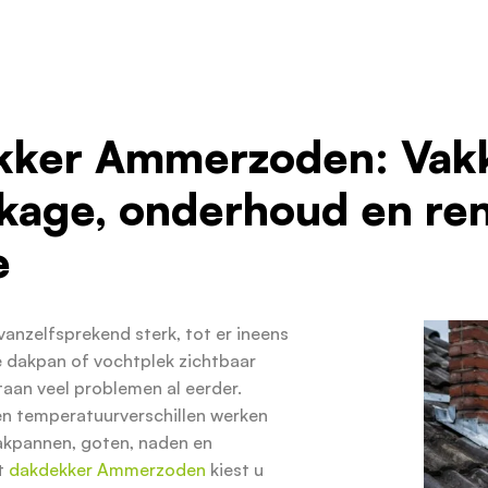
ker Ammerzoden: Vakku
kage, onderhoud en ren
e
 vanzelfsprekend sterk, tot er ineens
e dakpan of vochtplek zichtbaar
aan veel problemen al eerder.
 en temperatuurverschillen werken
akpannen, goten, naden en
et
dakdekker Ammerzoden
kiest u