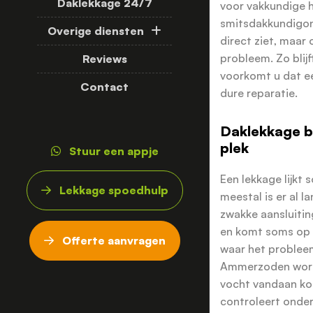
Daklekkage 24/7
voor vakkundige 
smitsdakkundigond
Overige diensten
direct ziet, maar
probleem. Zo blij
Reviews
voorkomt u dat ee
Contact
dure reparatie.
Daklekkage b
plek
Stuur een appje
Een lekkage lijkt
Lekkage spoedhulp
meestal is er al l
zwakke aansluitin
en komt soms op 
Offerte aanvragen
waar het problee
Ammerzoden word
vocht vandaan k
controleert onde