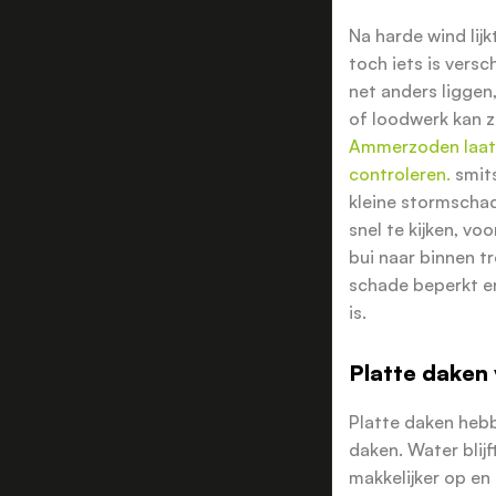
Na harde wind lijk
toch iets is vers
net anders liggen
of loodwerk kan z
Ammerzoden laat 
controleren.
smit
kleine stormschad
snel te kijken, vo
bui naar binnen tr
schade beperkt en
is.
Platte daken
Platte daken hebb
daken. Water blijf
makkelijker op en 