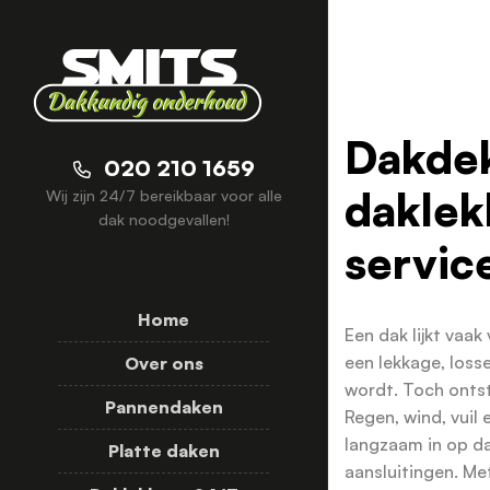
Dakdek
020 210 1659
daklek
Wij zijn 24/7 bereikbaar voor alle
dak noodgevallen!
servic
Home
Een dak lijkt vaak
een lekkage, loss
Over ons
wordt. Toch ontst
Pannendaken
Regen, wind, vuil
langzaam in op d
Platte daken
aansluitingen. M