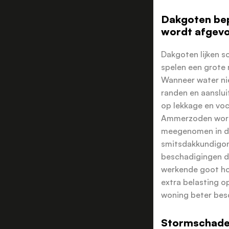
Dakgoten be
wordt afgev
Dakgoten lijken s
spelen een grote 
Wanneer water nie
randen en aanslui
op lekkage en vo
Ammerzoden word
meegenomen in de
smitsdakkundigond
beschadigingen d
werkende goot ho
extra belasting op
woning beter bes
Stormschade 