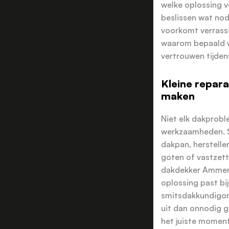
welke oplossing ve
beslissen wat nod
voorkomt verrassi
waarom bepaald w
vertrouwen tijden
Kleine repara
maken
Niet elk dakprob
werkzaamheden. S
dakpan, herstelle
goten of vastzet
dakdekker Ammer
oplossing past bi
smitsdakkundigon
uit dan onnodig g
het juiste momen