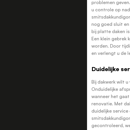
problemen geven.
u controle op na
smitsdakkundigon
nog goed sluit en
bij platte daken i
Een klein gebrek 
worden. Door tijd
en verlengt u de 
Duidelijke s
Bij dakwerk wilt 
Onduidelijke afsp
wanneer het gaat
renovatie. Met d
duidelijke service
smitsdakkundigon
gecontroleerd, w