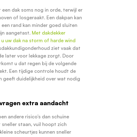
t een dak soms nog in orde, terwijl er
choven of losgeraakt. Een dakpan kan
, een rand kan minder goed sluiten
ijn aangetast.
Met dakdekker
u uw dak na storm of harde wind
sdakkundigonderhoud ziet vaak dat
e later voor lekkage zorgt. Door
orkomt u dat regen bij de volgende
ekt. Een tijdige controle houdt de
 geeft duidelijkheid over wat nodig
 vragen extra aandacht
en andere risico’s dan schuine
t sneller staan, vuil hoopt zich
kleine scheurtjes kunnen sneller