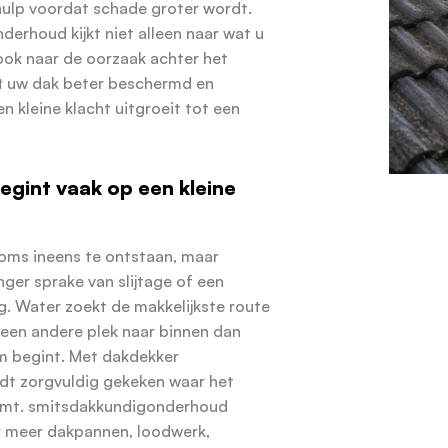
hulp voordat schade groter wordt.
erhoud kijkt niet alleen naar wat u
 ook naar de oorzaak achter het
ft uw dak beter beschermd en
n kleine klacht uitgroeit tot een
egint vaak op een kleine
 soms ineens te ontstaan, maar
anger sprake van slijtage of een
g. Water zoekt de makkelijkste route
een andere plek naar binnen dan
m begint. Met dakdekker
t zorgvuldig gekeken waar het
omt. smitsdakkundigonderhoud
r meer dakpannen, loodwerk,