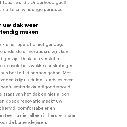
chtbaar wordt. Onderhoud geeft
ns natte en winderige periodes.
n uw dak weer
tendig maken
n kleine reparatie niet genoeg.
 onderdelen verouderd zijn, kan
iger zijn. Denk aan versleten
chte isolatie, zwakke aansluitingen
 hun beste tijd hebben gehad. Met
den krijgt u duidelijk advies over
 heeft. smitsdakkundigonderhoud
le staat van het dak en niet alleen
Een goede renovatie maakt uw
chermd, comfortabeler en
steert u niet alleen in herstel, maar
voor de komende jaren.