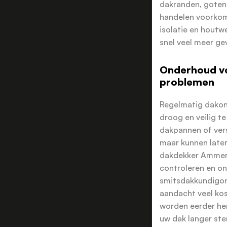
dakranden, goten 
handelen voorkom
isolatie en houtw
snel veel meer gev
Onderhoud v
problemen
Regelmatig dakon
droog en veilig t
dakpannen of versl
maar kunnen later
dakdekker Ammerz
controleren en o
smitsdakkundigon
aandacht veel ko
worden eerder her
uw dak langer ster