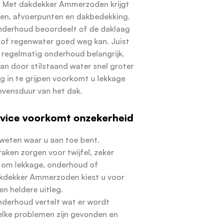
 Met dakdekker Ammerzoden krijgt
den, afvoerpunten en dakbedekking.
derhoud beoordeelt of de daklaag
 of regenwater goed weg kan. Juist
s regelmatig onderhoud belangrijk.
kan door stilstaand water snel groter
ig in te grijpen voorkomt u lekkage
levensduur van het dak.
ervice voorkomt onzekerheid
u weten waar u aan toe bent.
raken zorgen voor twijfel, zeker
 om lekkage, onderhoud of
akdekker Ammerzoden kiest u voor
 en heldere uitleg.
derhoud vertelt wat er wordt
elke problemen zijn gevonden en