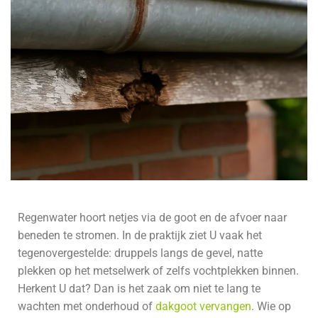
Regenwater hoort netjes via de goot en de afvoer naar
beneden te stromen. In de praktijk ziet U vaak het
tegenovergestelde: druppels langs de gevel, natte
plekken op het metselwerk of zelfs vochtplekken binnen.
Herkent U dat? Dan is het zaak om niet te lang te
wachten met onderhoud of
dakgoot vervangen
. Wie op