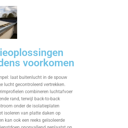
tieoplossingen
ndens voorkomen
impel: laat buitenlucht in de spouw
e lucht gecontroleerd vertrekken.
rim­profielen combineren luchtafvoer
nde rand, terwijl back-to-back
stroom onder de isolatieplaten
het isoleren van platte daken op
n kan ook een reeks geïsoleerde
 dienstdoen onopvallend geplaatst op