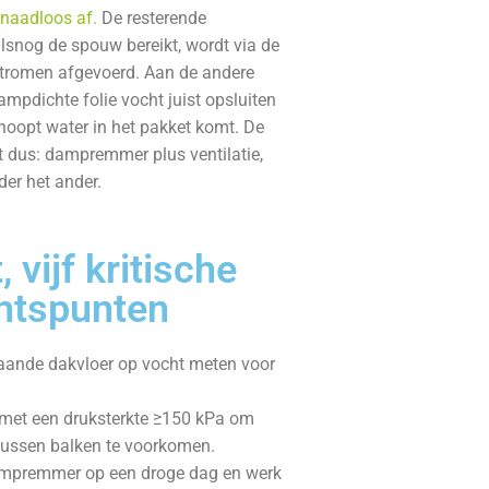
 naadloos af.
De resterende
lsnog de spouw bereikt, wordt via de
tromen afgevoerd. Aan de andere
ampdichte folie vocht juist opsluiten
hoopt water in het pakket komt. De
t dus: dampremmer plus ventilatie,
der het ander.
, vijf kritische
htspunten
aande dakvloer op vocht meten voor
e met een druksterkte ≥150 kPa om
ussen balken te voorkomen.
ampremmer op een droge dag en werk