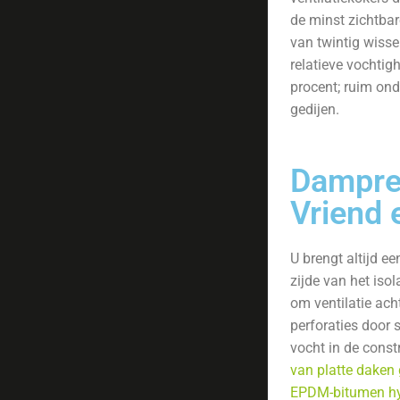
de minst zichtbar
van twintig wisse
relatieve vochtig
procent; ruim on
gedijen.
Dampre
Vriend 
U brengt altijd 
zijde van het isol
om ventilatie ach
perforaties door 
vocht in de constr
van platte daken
EPDM-bitumen hybr