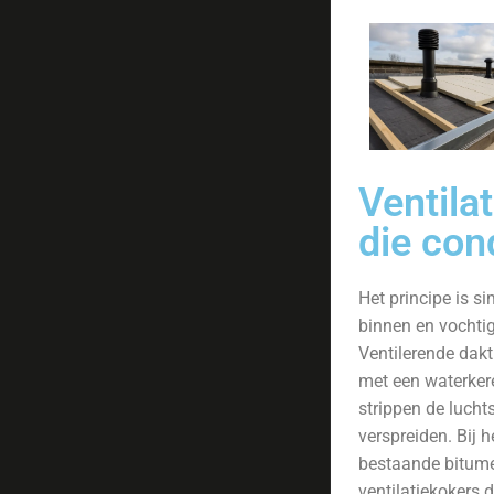
Ventila
die co
Het principe is s
binnen en vochtig
Ventilerende dakt
met een waterkere
strippen de lucht
verspreiden. Bij 
bestaande bitume
ventilatie­kokers