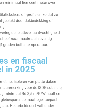
pen minimaal tien centimeter over
tilatiekokers of -profielen zo dat ze
afgeplakt door dakbedekking of
ing.
vering de relatieve luchtvochtigheid
 streef naar maximaal zeventig
ijf graden buitentemperatuur.
es en fiscaal
l in 2025
 met het isoleren van platte daken
n aanmerking voor de ISDE-subsidie,
laag minimaal Rd 3,5 m²K/W haalt en
rgiebesparende maatregel toepast
glas). Het arbeidsdeel valt onder