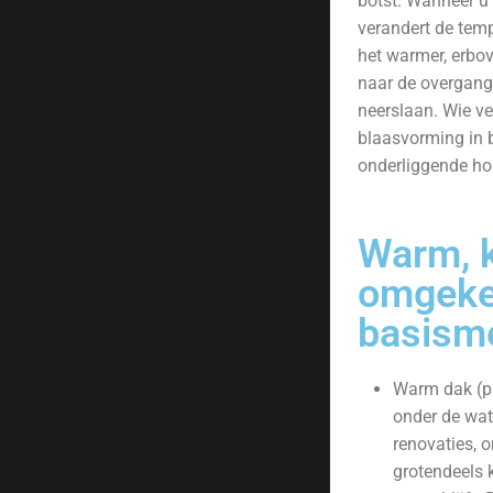
botst. Wanneer u 
verandert de temp
het warmer, erbo
naar de overgang
neerslaan. Wie ven
blaasvorming in 
onderliggende hou
Warm, 
omgekee
basism
Warm dak (pl
onder de wate
renovaties,
grotendeels k