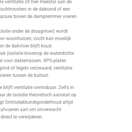
De ventilatie zit hier meestal aan de
luchtroosters in de dakrand of een
tspouw boven de dampremmer voeren
olatie onder de draagvloer) wordt
or woonhuizen; vocht kan moeilijk
n de dakvloer blijft koud.
k (isolatie bovenop de waterdichte
aal voor dakterrassen. XPS-platen
ind of tegels verzwaard; ventilatie
kieren tussen de ballast.
 blijft ventilatie onmisbaar. Zelfs in
r de isolatie theoretisch aansluit op
legt Smitsdakkundigonderhoud altijd
htafvoeren aan om onverwacht
direct te verwijderen.