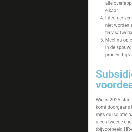
alle overlap
elkaar.
Integreer ven
niet worden 
terrasafwerk
Meet na ople
in de spouw;
procent bij v
Subsidi
voordee
Wie in 2025 start
komt doorgaans i
mits de isolatie
u een tweede ene
(bijvoorbeeld HR-