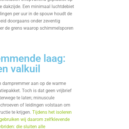
e dakzijde. Een minimaal luchtdebiet
lingen per uur in de spouw houdt de
heid doorgaans onder zeventig
der de grens waarop schimmelsporen
mmende laag:
en valkuil
een dampremmer aan op de warme
atiepakket. Toch is dat geen vrijbrief
terwege te laten; minuscule
schroeven of leidingen volstaan om
uctie te krijgen.
Tijdens het isoleren
 gebruiken wij daarom zelfklevende
iden: die sluiten alle