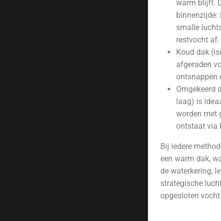
warm blijft. 
binnenzijde: 
smalle luch
restvocht af.
Koud dak (is
afgeraden vo
ontsnappen e
Omgekeerd da
laag) is ide
worden met gr
ontstaat via 
Bij iedere methode
een warm dak, waa
de waterkering, 
strategische luc
opgesloten vocht 