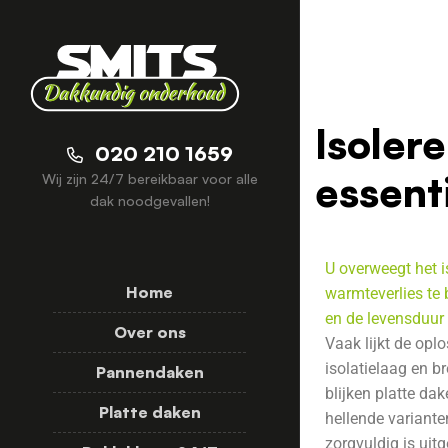
Isoler
020 210 1659
essenti
Wij zijn 24/7 bereikbaar voor alle
dak noodgevallen!
U overweegt het 
Home
warmteverlies te 
en de levensduur 
Over ons
Vaak lijkt de opl
isolatielaag en b
Pannendaken
blijken platte da
Platte daken
hellende variante
zorgvuldig is uit