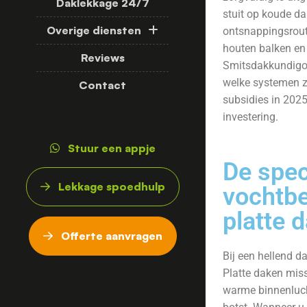
Daklekkage 24/7
stuit op koude d
Overige diensten
ontsnappingsroute
houten balken en
Reviews
Smitsdakkundigon
welke systemen 
Contact
subsidies in 2025
investering.
Stuur een appje
De spec
Lekkage spoedhulp
vochtbe
platte 
Offerte aanvragen
Bij een hellend da
Platte daken mis
warme binnenluch