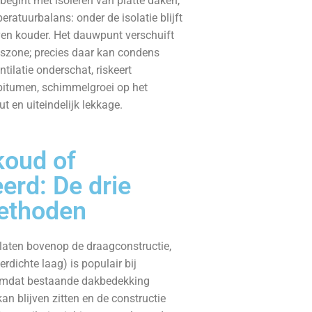
begint met isoleren van platte daken,
eratuurbalans: onder de isolatie blijft
ven kouder. Het dauwpunt verschuift
szone; precies daar kan condens
tilatie onderschat, riskeert
bitumen, schimmel­groei op het
t en uiteindelijk lekkage.
koud of
rd: De drie
ethoden
aten bovenop de draagconstructie,
rdichte laag) is populair bij
 omdat bestaande dakbedekking
an blijven zitten en de constructie