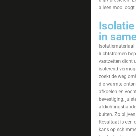
alleen mooi oogt 
Isolatie
in sam
Isolatiemateriaal
luchtstromen bepe
vastzetten dicht 
isolerend vermoge
zoekt de weg omh
die warmte ontsn
afkoelen en voch
bevestiging, juis
afdichtingsbande
buiten. Zo blijve
Resultaat is een
kans op schimmel