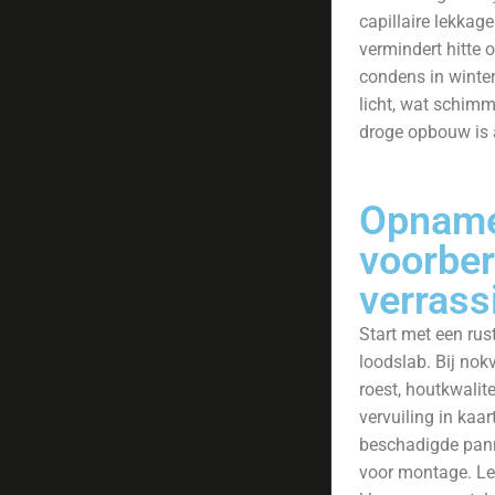
capillaire lekkage
vermindert hitte 
condens in winter
licht, wat schim
droge opbouw is 
Opname
voorber
verrass
Start met een rust
loodslab. Bij nokv
roest, houtkwalit
vervuiling in kaa
beschadigde panne
voor montage. Le