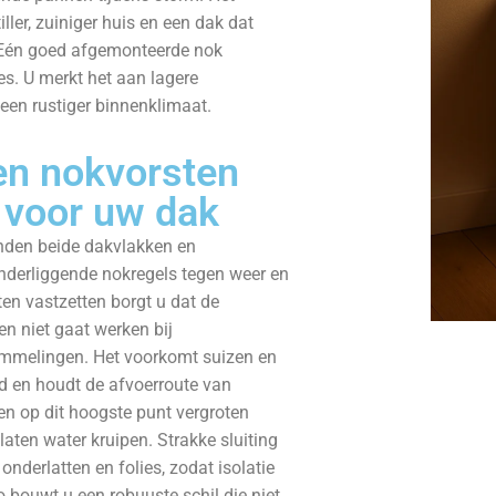
tiller, zuiniger huis en een dak dat
 Eén goed afgemonteerde nok
es. U merkt het aan lagere
een rustiger binnenklimaat.
en nokvorsten
 voor uw dak
nden beide dakvlakken en
derliggende nokregels tegen weer en
ten vastzetten borgt u dat de
en niet gaat werken bij
mmelingen. Het voorkomt suizen en
d en houdt de afvoerroute van
ren op dit hoogste punt vergroten
laten water kruipen. Strakke sluiting
nderlatten en folies, zodat isolatie
Zo bouwt u een robuuste schil die niet