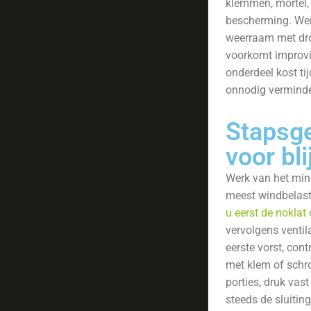
klemmen, mortel,
bescherming. Wer
weerraam met dr
voorkomt improvi
onderdeel kost tij
onnodig verminde
Stapsg
voor bl
Werk van het min
meest windbelast
u eerst de nokla
vervolgens ventil
eerste vorst, cont
met klem of schro
porties, druk vas
steeds de sluiting