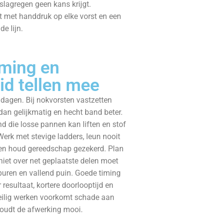
slagregen geen kans krijgt.
t met handdruk op elke vorst en een
de lijn.
iming en
eid tellen mee
 dagen. Bij nokvorsten vastzetten
an gelijkmatig en hecht band beter.
d die losse pannen kan liften en stof
Werk met stevige ladders, leun nooit
 en houd gereedschap gezekerd. Plan
niet over net geplaatste delen moet
buren en vallend puin. Goede timing
 resultaat, kortere doorlooptijd en
Veilig werken voorkomt schade aan
houdt de afwerking mooi.