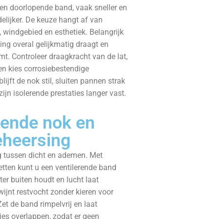
en doorlopende band, vaak sneller en
elijker. De keuze hangt af van
t, windgebied en esthetiek. Belangrijk
ging overal gelijkmatig draagt en
t. Controleer draagkracht van de lat,
en kies corrosiebestendige
lijft de nok stil, sluiten pannen strak
ijn isolerende prestaties langer vast.
rende nok en
eheersing
ig tussen dicht en ademen. Met
tten kunt u een ventilerende band
er buiten houdt en lucht laat
ijnt restvocht zonder kieren voor
Zet de band rimpelvrij en laat
jes overlappen, zodat er geen