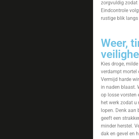
zorgvuldig zodat 
Eindcontrole volg
rustige blik langs 
Weer, t
veiligh
Kies droge, milde
verdampt mortel d
Vermijd harde win
in naden blaast. 
op losse vorsten
het werk zodat u 
lopen. Denk aan 
geeft een strakker
minder herstel. 
dak en gevel en 