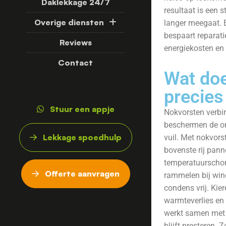
Daklekkage 24/7
resultaat is een s
Overige diensten
langer meegaat.
bespaart reparati
Reviews
energiekosten en 
Contact
Wat do
precies
Stuur een appje
Nokvorsten verbi
beschermen de on
Lekkage spoedhulp
vuil. Met nokvors
bovenste rij pann
temperatuurscho
Offerte aanvragen
rammelen bij win
condens vrij. Kie
warmteverlies en 
werkt samen met o
blijft presteren. 