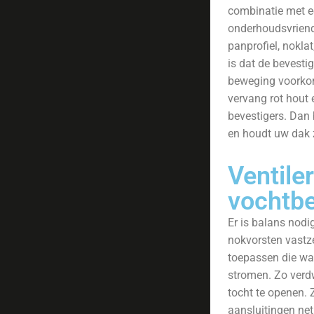
combinatie met e
onderhoudsvriend
panprofiel, nokla
is dat de bevesti
beweging voorkom
vervang rot hout 
bevestigers. Dan b
en houdt uw dak z
Ventile
vochtb
Er is balans nod
nokvorsten vastze
toepassen die wat
stromen. Zo verdw
tocht te openen. 
aansluitingen net