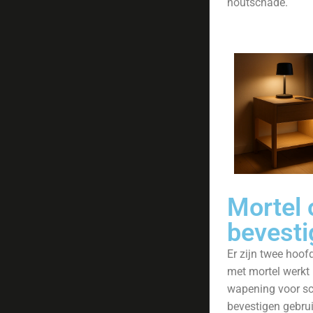
houtschade.
Mortel
bevesti
Er zijn twee hoof
met mortel werkt 
wapening voor s
bevestigen gebru