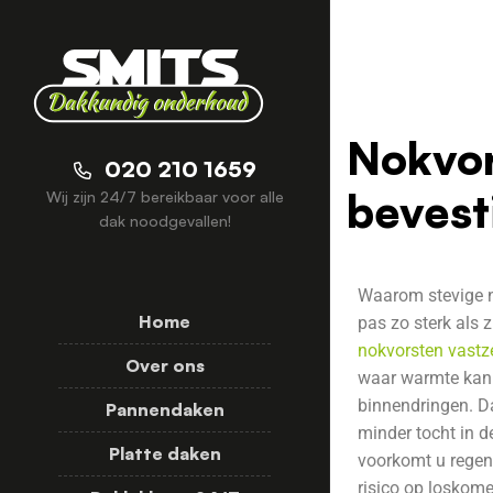
Nokvor
020 210 1659
bevesti
Wij zijn 24/7 bereikbaar voor alle
dak noodgevallen!
Waarom stevige no
Home
pas zo sterk als 
nokvorsten vastz
Over ons
waar warmte kan
binnendringen. Da
Pannendaken
minder tocht in d
Platte daken
voorkomt u regen
risico op loskom