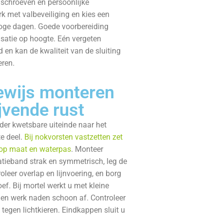
 schroeven en persoonlijke
k met valbeveiliging en kies een
oge dagen. Goede voorbereiding
satie op hoogte. Eén vergeten
d en kan de kwaliteit van de sluiting
ren.
ewijs monteren
ijvende rust
der kwetsbare uiteinde naar het
e deel.
Bij nokvorsten vastzetten zet
t op maat en waterpas
. Monteer
atieband strak en symmetrisch, leg de
roleer overlap en lijnvoering, en borg
ef. Bij mortel werkt u met kleine
t en werk naden schoon af. Controleer
 tegen lichtkieren. Eindkappen sluit u