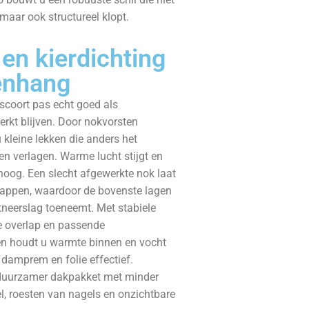
maar ook structureel klopt.
 en kierdichting
enhang
 scoort pas echt goed als
rkt blijven. Door nokvorsten
u kleine lekken die anders het
n verlagen. Warme lucht stijgt en
oog. Een slecht afgewerkte nok laat
appen, waardoor de bovenste lagen
tneerslag toeneemt. Met stabiele
te overlap en passende
n houdt u warmte binnen en vocht
n damprem en folie effectief.
 duurzamer dakpakket met minder
, roesten van nagels en onzichtbare