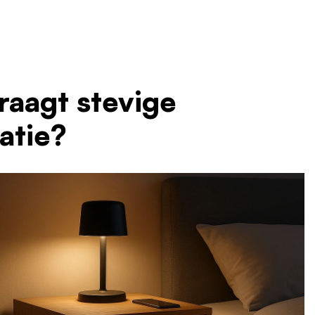
raagt stevige
latie?