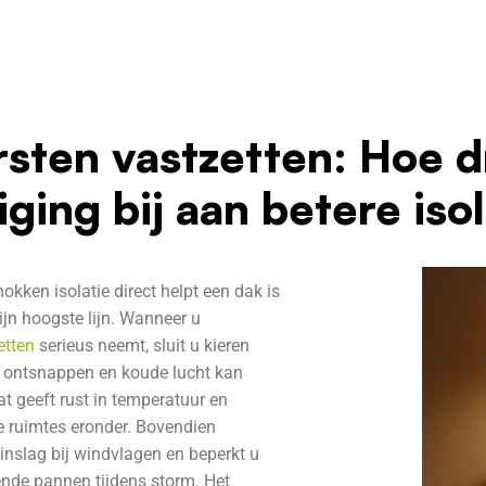
sten vastzetten: Hoe d
ging bij aan betere iso
kken isolatie direct helpt een dak is
zijn hoogste lijn. Wanneer u
etten
serieus neemt, sluit u kieren
 ontsnappen en koude lucht kan
t geeft rust in temperatuur en
e ruimtes eronder. Bovendien
inslag bij windvlagen en beperkt u
ende pannen tijdens storm. Het