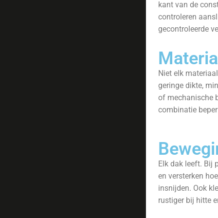
kant van de cons
controleren aansl
gecontroleerde ven
Materia
Niet elk materiaal
geringe dikte, mi
of mechanische be
combinatie beperk
Bewegin
Elk dak leeft. Bi
en versterken ho
insnijden. Ook kle
rustiger bij hitte