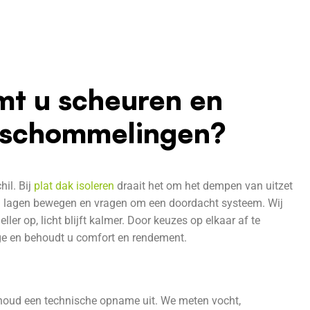
omt u scheuren en
rschommelingen?
il. Bij
plat dak isoleren
draait het om het dempen van uitzet
laten lagen bewegen en vragen om een doordacht systeem. Wij
ler op, licht blijft kalmer. Door keuzes op elkaar af te
age en behoudt u comfort en rendement.
erhoud een technische opname uit. We meten vocht,