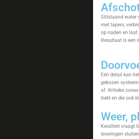
Afschot
Stilstaand water 
met tapers, verbr
op naden en laat 
Resultaat is een d
Doorvoe
Eén detail kan he
gekozen systeem.
af. Kritieke zones
trekt en die ook 
Weer, p
Kwaliteit vraagt 
leveringen sluit