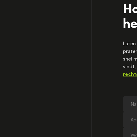
Ho
he
Laten
praten
snel m
vindt,
recht
Naam
Adres
Woonp