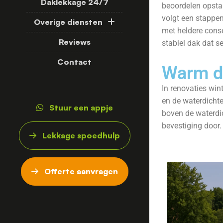
Daklekkage 24/7
beoordelen opstan
volgt een stappen
Overige diensten
met heldere conse
Reviews
stabiel dak dat s
Contact
Warm d
In renovaties win
en de waterdichte
Stuur een appje
boven de waterdic
bevestiging door.
Lekkage spoedhulp
Offerte aanvragen