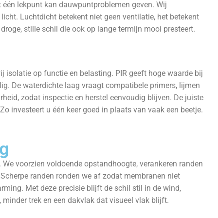
nt één lekpunt kan dauwpuntproblemen geven. Wij
cht. Luchtdicht betekent niet geen ventilatie, het betekent
roge, stille schil die ook op lange termijn mooi presteert.
wij isolatie op functie en belasting. PIR geeft hoge waarde bij
elig. De waterdichte laag vraagt compatibele primers, lijmen
id, zodat inspectie en herstel eenvoudig blijven. De juiste
Zo investeert u één keer goed in plaats van vaak een beetje.
ng
 op. We voorzien voldoende opstandhoogte, verankeren randen
an. Scherpe randen ronden we af zodat membranen niet
ming. Met deze precisie blijft de schil stil in de wind,
 minder trek en een dakvlak dat visueel vlak blijft.