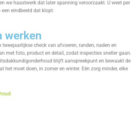
jden we haastwerk dat later spanning veroorzaakt. U weet per
 een eindbeeld dat klopt.
n werken
n tweejaarlijkse check van afvoeren, randen, naden en
n met foto, product en detail, zodat inspecties sneller gaan.
Smitsdakkundigonderhoud blijft aanspreekpunt en bewaakt de
wat het moet doen, in zomer en winter. Eén zorg minder, elke
rhoud