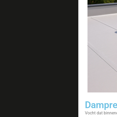
Dampre
Vocht dat binnend