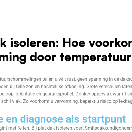
ak isoleren: Hoe voork
ming door temperatuu
urschommelingen tellen u wilt rust, geen spanning in de daksch
eden bij felle zon en nachtelijke afkoeling. Grote verschillen 
 beloop, oriëntatie en gebruiksprofiel. Donker oppervlak warmt snel
 schil vlak. Zo voorkomt u vervorming, beperkt u risico op lekk
en diagnose als startpunt
gint met feiten. Bij plat dak isoleren voert Smitsdakkundigond