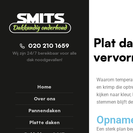
Plat d
020 210 1659
vervor
Wij zijn 24/7 bereikbaar voor alle
dak noodgevallen!
Waarom temperatu
Home
en krimp die optr
kijken naar kleur,
Over ons
stemmen blijft de
Pannendaken
Opname 
Platte daken
Een sterk plan be