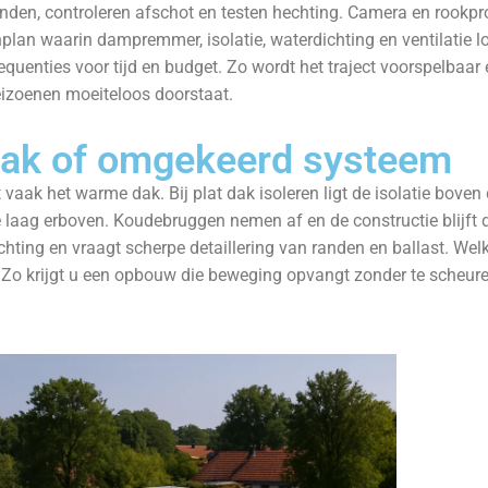
den, controleren afschot en testen hechting. Camera en rookpro
plan waarin dampremmer, isolatie, waterdichting en ventilatie logi
quenties voor tijd en budget. Zo wordt het traject voorspelbaar 
eizoenen moeiteloos doorstaat.
ak of omgekeerd systeem
t vaak het warme dak. Bij plat dak isoleren ligt de isolatie bo
 laag erboven. Koudebruggen nemen af en de constructie blijft 
hting en vraagt scherpe detaillering van randen en ballast. Welk
 Zo krijgt u een opbouw die beweging opvangt zonder te scheuren e