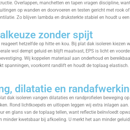
tructie. Overlappen, manchetten en tapen vragen discipline, wa
uitingen op wanden en doorvoeren en testen gericht met rook of li
tilatie. Zo blijven lambda en druksterkte stabiel en houdt u een d
alkeuze zonder spijt
 reageert hetzelfde op hitte en kou. Bij plat dak isoleren kiezen 
nerale wol dempt geluid en blijft maatvast, EPS is licht en voord
vestiging. Wij koppelen materiaal aan onderhoud en bereikbaarhe
t spanningen, voorkomt randlift en houdt de toplaag elastisch. 
g, dilatatie en randafwerki
j plat dak isoleren vangen dilataties en randprofielen beweging
eken. Rond lichtkoepels en uitlopen leggen wij extra inlagen a
ur en glans van de toplaag tellen, want reflectie beïnvloedt opwar
 en minder kwetsbaar bij afkoeling. U merkt het aan minder geluid,