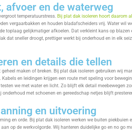
, afvoer en de waterweg
vergroot temperatuurstress.
Bij plat dak isoleren hoort daarom a
eden vergaarbakken en houden bladafscheiders vrij. Water wil we
de toplaag gelijkmatiger afkoelen. Dat verkleint kans op blazen e
ak dat sneller droogt, prettiger werkt bij onderhoud en in elk se
ren en details die tellen
t geheel maken of breken. Bij plat dak isoleren gebruiken wij ma
 Kabels en leidingen krijgen een route met speling voor beweg
 testen we met water en licht. Zo blijft elk detail meebewegen zond
bij onderhoud met schoenen en gereedschap netjes blijft prestere
lanning en uitvoering
timing en orde. Bij plat dak isoleren werken we buiten piekbuien 
en aan op de werkvolgorde. Wij hanteren duidelijke go en no go