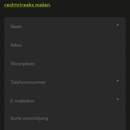
rechtstreeks mailen
.
Naam
Adres
Woonplaats
Telefoonnummer
E-
mailadres
Korte
omschrijving