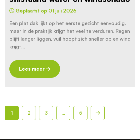
Geplaatst op 01 juli 2026
Een plat dak lijkt op het eerste gezicht eenvoudig,
maar in de praktijk krijgt het veel te verduren. Regen
blijft langer liggen, vuil hoopt zich sneller op en wind
krijgt…
Lees meer
Berichten
paginering
1
2
3
…
5